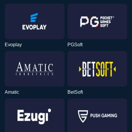
Evoplay
PGSoft
Amatic
BetSoft