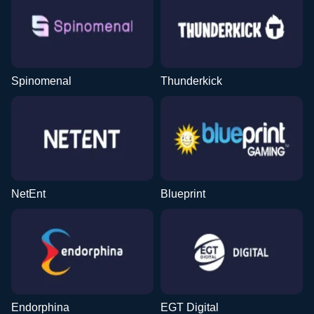
Live Craps
Moonshot
Reactoonz
Funky Time
Aviator
Gonzo’s Quest
Spinomenal
Thunderkick
Evolution Gaming
SoftSwiss
Play’n GO
Evolution Gaming
Spribe
NetEnt
Lightning Roulette
Lucky Crumbling
Gates of Olympus
Live Baccarat
Tower X
Dead or Alive II
NetEnt
Blueprint
Evolution Gaming
Gamzix
Pragmatic Play
Evolution Gaming
Smart Soft
NetEnt
Endorphina
EGT Digital