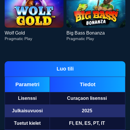
Wolf Gold
Big Bass Bonanza
Pragmatic Play
Pragmatic Play
Luo tili
Parametri
Tiedot
Crazy Time
Big Bass Crash
Legacy of Dead
Mega Ball
Spaceman
Book of Dead
Evolution Gaming
Pragmatic Play
Play’n GO
Evolution Gaming
Pragmatic Play
Play’n GO
Lisenssi
Curaçaon lisenssi
Julkaisuvuosi
2025
Tuetut kielet
FI, EN, ES, PT, IT