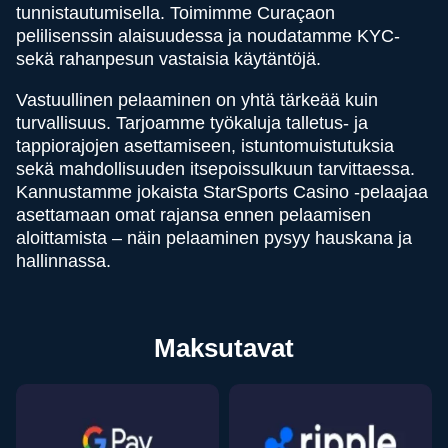
tunnistautumisella. Toimimme Curaçaon
pelilisenssin alaisuudessa ja noudatamme KYC-
sekä rahanpesun vastaisia käytäntöjä.
Vastuullinen pelaaminen on yhtä tärkeää kuin
turvallisuus. Tarjoamme työkaluja talletus- ja
tappiorajojen asettamiseen, istuntomuistutuksia
sekä mahdollisuuden itsepoissulkuun tarvittaessa.
Kannustamme jokaista StarSports Casino -pelaajaa
asettamaan omat rajansa ennen pelaamisen
aloittamista – näin pelaaminen pysyy hauskana ja
hallinnassa.
Maksutavat