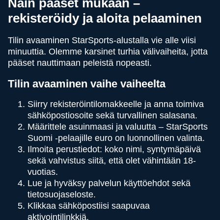
Näin pääset mukaan –
rekisteröidy ja aloita pelaaminen
Tilin avaaminen StarSports-alustalla vie alle viisi
minuuttia. Olemme karsinet turhia välivaiheita, jotta
pääset nauttimaan peleistä nopeasti.
Tilin avaaminen vaihe vaiheelta
Siirry rekisteröintilomakkeelle ja anna toimiva
sähköpostiosoite sekä turvallinen salasana.
Määrittele asuinmaasi ja valuutta – StarSports
Suomi -pelaajille euro on luonnollinen valinta.
Ilmoita perustiedot: koko nimi, syntymäpäivä
sekä vahvistus siitä, että olet vähintään 18-
vuotias.
Lue ja hyväksy palvelun käyttöehdot sekä
tietosuojaseloste.
Klikkaa sähköpostiisi saapuvaa
aktivointilinkkiä.