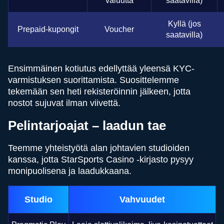
valuutta
saatavilla)
Kyllä (jos
Prepaid-kupongit
Voucher
saatavilla)
Ensimmäinen kotiutus edellyttää yleensä KYC-
varmistuksen suorittamista. Suosittelemme
tekemään sen heti rekisteröinnin jälkeen, jotta
nostot sujuvat ilman viivettä.
Pelintarjoajat – laadun tae
Teemme yhteistyötä alan johtavien studioiden
kanssa, jotta StarSports Casino -kirjasto pysyy
monipuolisena ja laadukkaana.
Studio
Vahvuudet