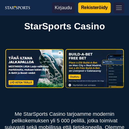
Kirjaudu
Rekisteröidy
StarSports Casino
Me StarSports Casino tarjoamme modernin
pelikokemuksen yli 5 000 pelillä, jotka toimivat
sujuvasti sekä mobiilissa että tietokoneella. Olemme