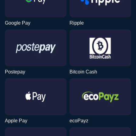
Google Pay
Ripple
Postepay
Bitcoin Cash
Apple Pay
ecoPayz