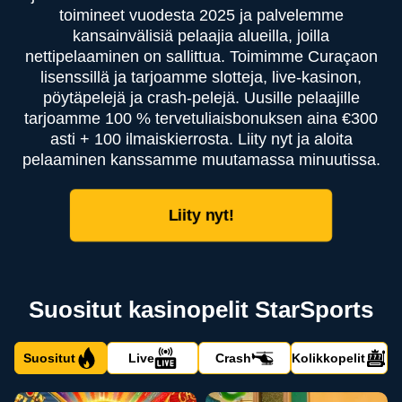
toimineet vuodesta 2025 ja palvelemme
kansainvälisiä pelaajia alueilla, joilla
nettipelaaminen on sallittua. Toimimme Curaçaon
lisenssillä ja tarjoamme slotteja, live-kasinon,
pöytäpelejä ja crash-pelejä. Uusille pelaajille
tarjoamme 100 % tervetuliaisbonuksen aina €300
asti + 100 ilmaiskierrosta. Liity nyt ja aloita
pelaaminen kanssamme muutamassa minuutissa.
Liity nyt!
Suositut kasinopelit StarSports
Suositut
Live
Crash
Kolikkopelit