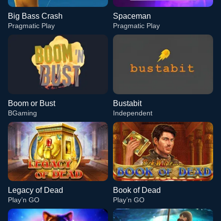
Big Bass Crash
Spaceman
Pragmatic Play
Pragmatic Play
Boom or Bust
Bustabit
BGaming
Independent
Legacy of Dead
Book of Dead
Play’n GO
Play’n GO